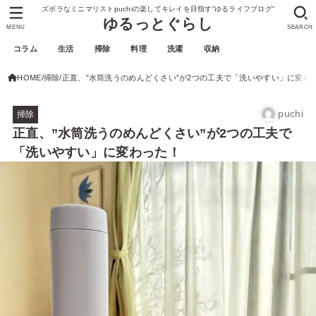
ズボラなミニマリストpuchiの楽してキレイを目指す”ゆるライフブログ”
ゆるっとぐらし
MENU
SEARCH
コラム
生活
掃除
料理
洗濯
収納
HOME
掃除
正直、”水筒洗うのめんどくさい”が2つの工夫で「洗いやすい」に変わ
puchi
掃除
正直、”水筒洗うのめんどくさい”が2つの工夫で
「洗いやすい」に変わった！