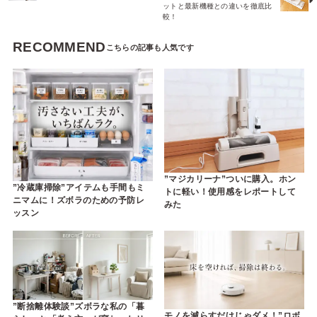
ットと最新機種との違いを徹底比
較！
RECOMMEND
”マジカリーナ”ついに購入。ホン
”冷蔵庫掃除”アイテムも手間もミ
トに軽い！使用感をレポートして
ニマムに！ズボラのための予防レ
みた
ッスン
”断捨離体験談”ズボラな私の「暮
モノを減らすだけじゃダメ！”ロボ