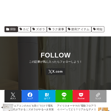
掃除
カビ
ズボラ
ラク家事
便利アイテム
時短
FOLLOW
ポスト
シェア
はてブ
送る
Pocket
リンク
”エアコンのカビを防ぐ”だけで電気
アイリスオーヤマの”電動フロアワ
代が下がる｜ズボラがやるべき対策
イパー”ってどう？リアルなデメリ