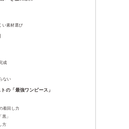
くい素材選び
例
完成
らない
ストの「最強ワンピース」
の着回し力
「黒」
し方