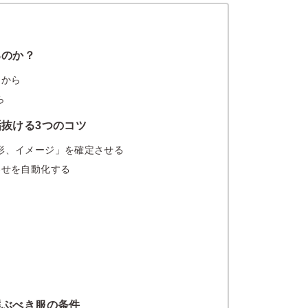
るのか？
るから
ら
抜ける3つのコツ
形、イメージ」を確定させる
わせを自動化する
選ぶべき服の条件