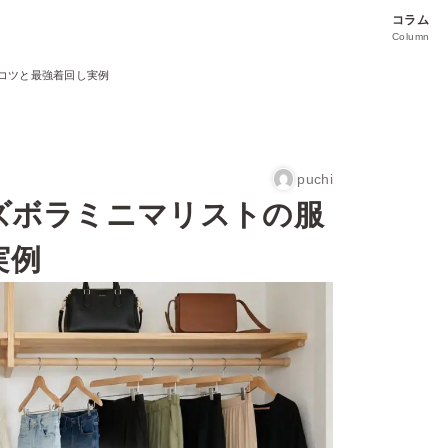
コラム
Column
のコツと最強着回し実例
puchi
ズボラミニマリストの服
実例