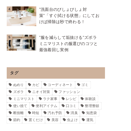
”洗面台のびしょびしょ対
策”「すぐ拭ける状態」にしてお
けば掃除は秒で終わる！
”服を減らして垢抜ける”ズボラ
ミニマリストの服選びのコツと
最強着回し実例
タグ
ぬめり
カビ
コーディネート
ゴミ
ズボラ
ニオイ対策
ファッション
ミニマリスト
ラク家事
レシピ
体験談
使い捨て
便利アイテム
口コミ
整理整頓
断捨離
時短
汚れ予防
消臭
知恵袋
節約
置くだけ
美容
虫よけ
運気