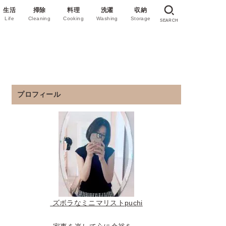
生活
掃除
料理
洗濯
収納
Life
Cleaning
Cooking
Washing
Storage
SEARCH
プロフィール
ズボラなミニマリスト
puchi