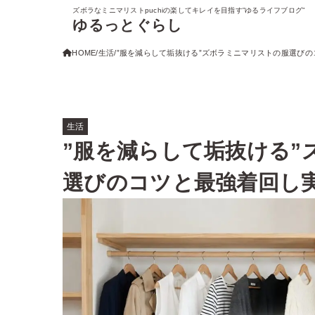
ズボラなミニマリストpuchiの楽してキレイを目指す”ゆるライフブログ”
ゆるっとぐらし
HOME
生活
”服を減らして垢抜ける”ズボラミニマリストの服選び
生活
”服を減らして垢抜ける”
選びのコツと最強着回し