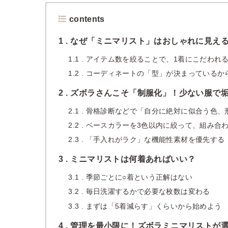
contents
1
なぜ「ミニマリスト」はおしゃれに見え
1.1
アイテム数を絞ることで、1着にこだわれ
1.2
コーディネートの「型」が決まっているか
2
ズボラさんこそ「制服化」！少ない服で垢
2.1
骨格診断などで「自分に絶対に似合う色、
2.2
ベースカラーを3色以内に絞って、組み合
2.3
「手入れがラク」な機能性素材を優先する
3
ミニマリストは何着あればいい？
3.1
季節ごとに○着という正解はない
3.2
毎日洗濯するかで必要な枚数は変わる
3.3
まずは「5着減らす」くらいから始めよう
4
管理を最小限に！ズボラミニマリストが