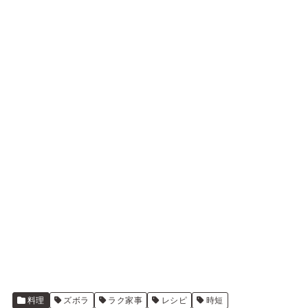
料理
ズボラ
ラク家事
レシピ
時短