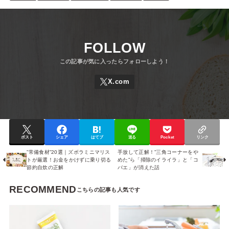
FOLLOW
ポスト
シェア
はてブ
送る
Pocket
リンク
”常備食材”20選｜ズボラミニマリス
手放して正解！”三角コーナーをや
トが厳選！お金をかけずに乗り切る
めた”ら「掃除のイライラ」と「コ
節約自炊の正解
バエ」が消えた話
RECOMMEND