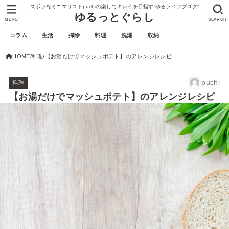
ズボラなミニマリストpuchiの楽してキレイを目指す”ゆるライフブログ”
ゆるっとぐらし
MENU
SEARCH
コラム
生活
掃除
料理
洗濯
収納
HOME
料理
【お湯だけでマッシュポテト】のアレンジレシピ
puchi
料理
【お湯だけでマッシュポテト】のアレンジレシピ