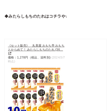
◆
みたらしもちのたれはコチラや↓
《セット販売》 丸美屋 おもち亭 おもち
とからめて！ みたらしもちのたれ (36…
価格：1,278円（税込、送料別)
(2024/3/7
時点)