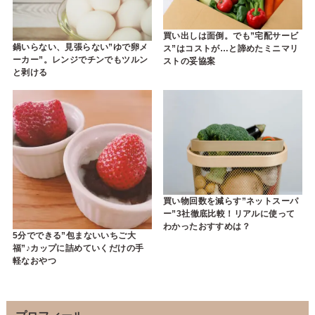
買い出しは面倒。でも”宅配サービ
鍋いらない、見張らない”ゆで卵メ
ス”はコストが…と諦めたミニマリ
ーカー”。レンジでチンでもツルン
ストの妥協案
と剥ける
買い物回数を減らす”ネットスーパ
ー”3社徹底比較！リアルに使って
わかったおすすめは？
5分でできる”包まないいちご大
福”♪カップに詰めていくだけの手
軽なおやつ