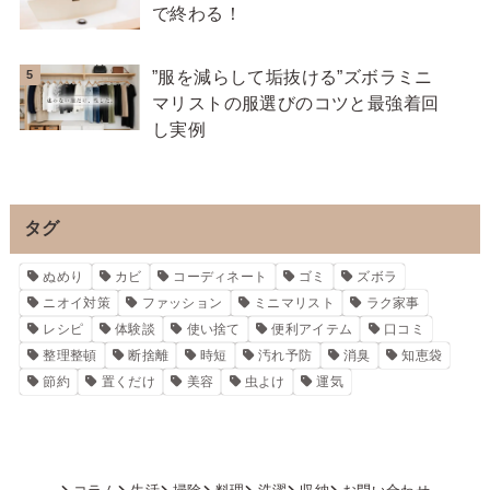
で終わる！
”服を減らして垢抜ける”ズボラミニ
マリストの服選びのコツと最強着回
し実例
タグ
ぬめり
カビ
コーディネート
ゴミ
ズボラ
ニオイ対策
ファッション
ミニマリスト
ラク家事
レシピ
体験談
使い捨て
便利アイテム
口コミ
整理整頓
断捨離
時短
汚れ予防
消臭
知恵袋
節約
置くだけ
美容
虫よけ
運気