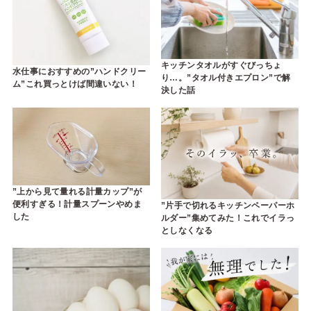
キッチンタオルがすぐびっちょ
水仕事におすすめの”ハンドクリー
り…。”タオル付きエプロン”で解
ム”これ買っとけば間違いない！
決した話
”上から見て量れる計量カップ”が
便利すぎる！計量スプーンやめま
”片手で切れるキッチンペーパーホ
した
ルダー”集めてみた！これでイラっ
としなくなる